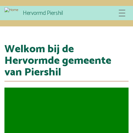
Overslaan
Hervormd Piershil
Toggle
en
navigat
naar
de
inhoud
gaan
Welkom bij de
Hervormde gemeente
van Piershil