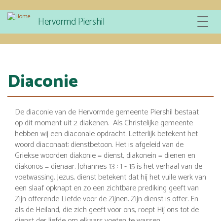
Overslaan
Hervormd Piershil
Toggle
en
navigat
naar
de
inhoud
gaan
Diaconie
De diaconie van de Hervormde gemeente Piershil bestaat
op dit moment uit 2 diakenen. Als Christelijke gemeente
hebben wij een diaconale opdracht. Letterlijk betekent het
woord diaconaat: dienstbetoon. Het is afgeleid van de
Griekse woorden diakonie = dienst, diakonein = dienen en
diakonos = dienaar. Johannes 13 : 1 - 15 is het verhaal van de
voetwassing. Jezus, dienst betekent dat hij het vuile werk van
een slaaf opknapt en zo een zichtbare prediking geeft van
Zijn offerende Liefde voor de Zijnen. Zijn dienst is offer. En
als de Heiland, die zich geeft voor ons, roept Hij ons tot de
dienst der liefde om elkaars voeten te wassen.