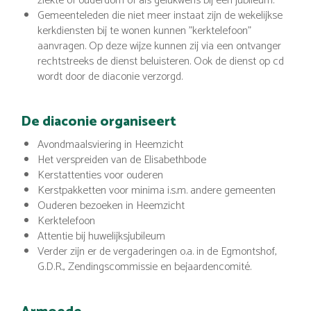
ziekte of ouderdom of als gelukwens bij een jubileum.
Gemeenteleden die niet meer instaat zijn de wekelijkse
kerkdiensten bij te wonen kunnen "kerktelefoon"
aanvragen. Op deze wijze kunnen zij via een ontvanger
rechtstreeks de dienst beluisteren. Ook de dienst op cd
wordt door de diaconie verzorgd.
De diaconie organiseert
Avondmaalsviering in Heemzicht
Het verspreiden van de Elisabethbode
Kerstattenties voor ouderen
Kerstpakketten voor minima i.s.m. andere gemeenten
Ouderen bezoeken in Heemzicht
Kerktelefoon
Attentie bij huwelijksjubileum
Verder zijn er de vergaderingen o.a. in de Egmontshof,
G.D.R., Zendingscommissie en bejaardencomité.