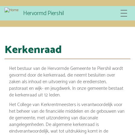
Overslaan
Hervormd Piershil
Toggle
en
navigat
naar
de
inhoud
gaan
Kerkenraad
Het bestuur van de Hervormde Gemeente te Piershil wordt
gevormd door de kerkenraad, die neemt besluiten over
zaken als inhoud en uitvoering van de erediensten,
pastoraat en wijk- en jeugdwerk. In onze gemeente bestaat
de kerkenraad uit 12 leden.
Het College van Kerkrentmeesters is verantwoordelijk voor
het beheer van de financiële middelen en de gebouwen van
de gemeente, met uitzondering van diaconale
aangelegenheden. De algemene kerkenraad is
eindverantwoordelijk, wat tot uitdrukking komt in de