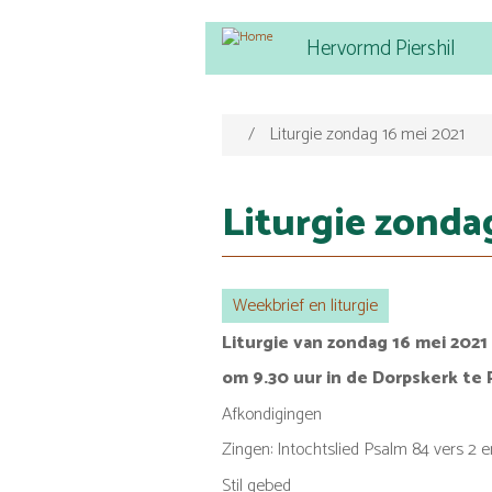
Main
Overslaan
Hervormd Piershil
navigation
en
naar
de
inhoud
Liturgie zondag 16 mei 2021
gaan
Liturgie zonda
Weekbrief en liturgie
Liturgie van zondag 16 mei 2021
om 9.30 uur in de Dorpskerk te P
Afkondigingen
Zingen: Intochtslied Psalm 84 vers 2 e
Stil gebed