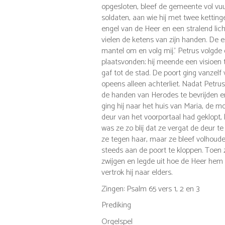
opgesloten, bleef de gemeente vol vu
soldaten, aan wie hij met twee ketti
engel van de Heer en een stralend lic
vielen de ketens van zijn handen.
De en
mantel om en volg mij.’
Petrus volgde 
plaatsvonden; hij meende een visioen 
gaf tot de stad. De poort ging vanzel
opeens alleen achterliet.
Nadat Petrus 
de handen van Herodes te bevrijden e
ging hij naar het huis van Maria, de 
deur van het voorportaal had geklopt
was ze zo blij dat ze vergat de deur 
ze tegen haar, maar ze bleef volhouden
steeds aan de poort te kloppen. Toen 
zwijgen en legde uit hoe de Heer hem u
vertrok hij naar elders.
Zingen: Psalm 65 vers 1, 2 en 3
Prediking
Orgelspel