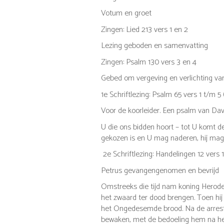
Votum en groet
Zingen: Lied 213 vers 1 en 2
Lezing geboden en samenvatting
Zingen: Psalm 130 vers 3 en 4
Gebed om vergeving en verlichting va
1
e
Schriftlezing: Psalm 65 vers 1 t/m 5
Voor de koorleider. Een psalm van Davi
U die ons bidden hoort – tot U komt de
gekozen is en U mag naderen,
hij mag
2
e
Schriftlezing: Handelingen 12 vers 
Petrus gevangengenomen en bevrijd
Omstreeks die tijd nam koning Herod
het zwaard ter dood brengen.
Toen hij
het Ongedesemde brood.
Na de arrest
bewaken, met de bedoeling hem na het