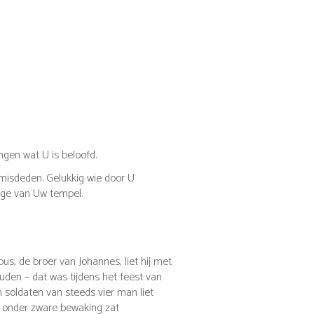
ngen wat U is beloofd.
 misdeden.
Gelukkig wie door U
ige van Uw tempel.
bus, de broer van Johannes, liet hij met
ouden – dat was tijdens het feest van
n soldaten van steeds vier man liet
s onder zware bewaking zat