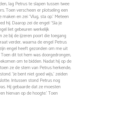
rden, lag Petrus te slapen tussen twee
rs.
Toen verscheen er plotseling een
 maken en zei: ‘Vlug, sta op.’ Meteen
 hij. Daarop zei de engel: ‘Sla je
gel liet gebeuren werkelijk
ze bij de ijzeren poort die toegang
traat verder, waarna de engel Petrus
 zijn engel heeft gezonden om me uit
’
Toen dit tot hem was doorgedrongen,
 gekomen om te bidden.
Nadat hij op de
toen ze de stem van Petrus herkende,
 stond.
‘Je bent niet goed wijs,’ zeiden
lotte.
Intussen stond Petrus nog
was.
Hij gebaarde dat ze moesten
ren hiervan op de hoogte.’ Toen