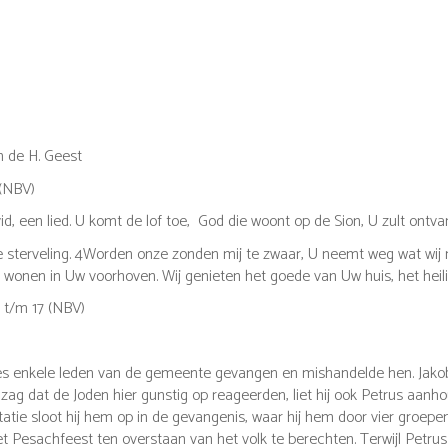
n de H. Geest
 (NBV)
d, een lied.
U komt de lof toe, God die woont op de Sion, U zult ontva
 sterveling.
4
Worden onze zonden mij te zwaar,
U neemt weg wat wij
 wonen in Uw voorhoven. Wij genieten het goede van Uw huis, het heil
1 t/m 17 (NBV)
es enkele leden van de gemeente gevangen en mishandelde hen.
Jako
 zag dat de Joden hier gunstig op reageerden, liet hij ook Petrus aanh
atie sloot hij hem op in de gevangenis, waar hij hem door vier groepe
 Pesachfeest ten overstaan van het volk te berechten.
Terwijl Petru