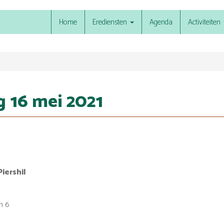
Home
Erediensten
Agenda
Activiteiten
g 16 mei 2021
iershil
n 6