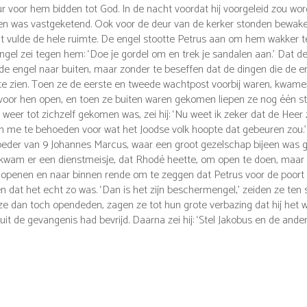
ur voor hem bidden tot God.
In de nacht voordat hij voorgeleid zou wo
ngen was vastgeketend. Ook voor de deur van de kerker stonden bewake
ht vulde de hele ruimte. De engel stootte Petrus aan om hem wakker te
gel zei tegen hem: ‘Doe je gordel om en trek je sandalen aan.’ Dat deed
de engel naar buiten, maar zonder te beseffen dat de dingen die de en
te zien.
Toen ze de eerste en tweede wachtpost voorbij waren, kwamen 
f voor hen open, en toen ze buiten waren gekomen liepen ze nog één s
weer tot zichzelf gekomen was, zei hij: ‘Nu weet ik zeker dat de Heer
n me te behoeden voor wat het Joodse volk hoopte dat gebeuren zou.
moeder van
9
Johannes Marcus, waar een groot gezelschap bijeen was
, kwam er een dienstmeisje, dat Rhodé heette, om open te doen,
maar 
te openen en naar binnen rende om te zeggen dat Petrus voor de poort
 dat het echt zo was. ‘Dan is het zijn beschermengel,’ zeiden ze ten s
ze dan toch opendeden, zagen ze tot hun grote verbazing dat hij het 
it de gevangenis had bevrijd. Daarna zei hij: ‘Stel Jakobus en de ande