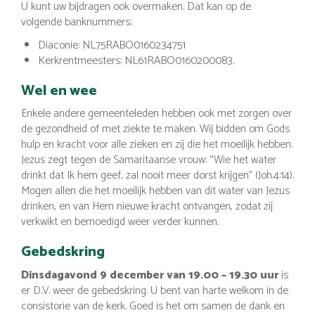
U kunt uw bijdragen ook overmaken. Dat kan op de
volgende banknummers;
Diaconie: NL75RABO0160234751
Kerkrentmeesters: NL61RABO0160200083.
Wel en wee
Enkele andere gemeenteleden hebben ook met zorgen over
de gezondheid of met ziekte te maken. Wij bidden om Gods
hulp en kracht voor alle zieken en zij die het moeilijk hebben.
Jezus zegt tegen de Samaritaanse vrouw: “Wie het water
drinkt dat Ik hem geef, zal nooit meer dorst krijgen” (Joh.4:14).
Mogen allen die het moeilijk hebben van dit water van Jezus
drinken, en van Hem nieuwe kracht ontvangen, zodat zij
verkwikt en bemoedigd weer verder kunnen.
Gebedskring
Dinsdagavond 9 december van 19.00 – 19.30 uur
is
er D.V. weer de gebedskring. U bent van harte welkom in de
consistorie van de kerk. Goed is het om samen de dank en