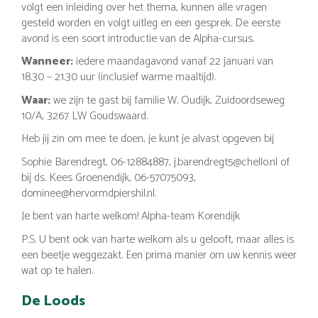
volgt een inleiding over het thema, kunnen alle vragen
gesteld worden en volgt uitleg en een gesprek. De eerste
avond is een soort introductie van de Alpha-cursus.
Wanneer:
iedere maandagavond vanaf 22 januari van
18.30 – 21.30 uur (inclusief warme maaltijd).
Waar:
we zijn te gast bij familie W. Oudijk, Zuidoordseweg
10/A, 3267 LW Goudswaard.
Heb jij zin om mee te doen, je kunt je alvast opgeven bij
Sophie Barendregt, 06-12884887, j.barendregt5@chello.nl of
bij ds. Kees Groenendijk, 06-57075093,
dominee@hervormdpiershil.nl.
Je bent van harte welkom! Alpha-team Korendijk
P.S. U bent ook van harte welkom als u gelooft, maar alles is
een beetje weggezakt. Een prima manier om uw kennis weer
wat op te halen.
De Loods