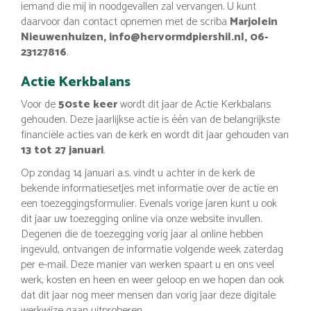
iemand die mij in noodgevallen zal vervangen. U kunt
daarvoor dan contact opnemen met de scriba
Marjolein
Nieuwenhuizen, info@hervormdpiershil.nl, 06-
23127816
.
Actie Kerkbalans
Voor de
50ste keer
wordt dit jaar de Actie Kerkbalans
gehouden. Deze jaarlijkse actie is één van de belangrijkste
financiële acties van de kerk en wordt dit jaar gehouden van
13 tot 27 januari
.
Op zondag 14 januari a.s. vindt u achter in de kerk de
bekende informatiesetjes met informatie over de actie en
een toezeggingsformulier. Evenals vorige jaren kunt u ook
dit jaar uw toezegging online via onze website invullen.
Degenen die de toezegging vorig jaar al online hebben
ingevuld, ontvangen de informatie volgende week zaterdag
per e-mail. Deze manier van werken spaart u en ons veel
werk, kosten en heen en weer geloop en we hopen dan ook
dat dit jaar nog meer mensen dan vorig jaar deze digitale
werkwijze gaan uitproberen.