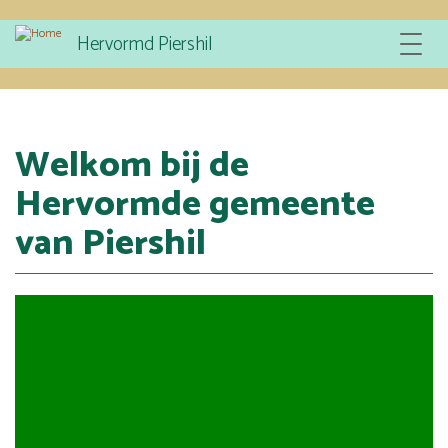
Overslaan
Hervormd Piershil
Toggle
en
navigat
naar
de
inhoud
gaan
Welkom bij de
Hervormde gemeente
van Piershil