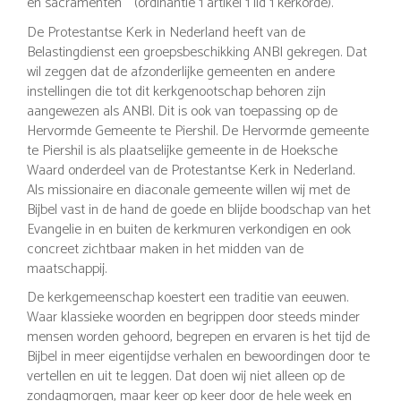
en sacramenten “ (ordinantie 1 artikel 1 lid 1 kerkorde).
De Protestantse Kerk in Nederland heeft van de
Belastingdienst een groepsbeschikking ANBI gekregen. Dat
wil zeggen dat de afzonderlijke gemeenten en andere
instellingen die tot dit kerkgenootschap behoren zijn
aangewezen als ANBI. Dit is ook van toepassing op de
Hervormde Gemeente te Piershil. De Hervormde gemeente
te Piershil is als plaatselijke gemeente in de Hoeksche
Waard onderdeel van de Protestantse Kerk in Nederland.
Als missionaire en diaconale gemeente willen wij met de
Bijbel vast in de hand de goede en blijde boodschap van het
Evangelie in en buiten de kerkmuren verkondigen en ook
concreet zichtbaar maken in het midden van de
maatschappij.
De kerkgemeenschap koestert een traditie van eeuwen.
Waar klassieke woorden en begrippen door steeds minder
mensen worden gehoord, begrepen en ervaren is het tijd de
Bijbel in meer eigentijdse verhalen en bewoordingen door te
vertellen en uit te leggen. Dat doen wij niet alleen op de
zondagmorgen, maar keer op keer door de hele week en