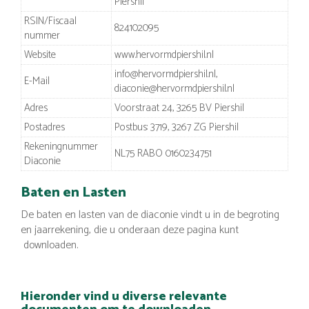
Piershil
RSIN/Fiscaal
824102095
nummer
Website
www.hervormdpiershil.nl
info@hervormdpiershil.nl,
E-Mail
diaconie@hervormdpiershil.nl
Adres
Voorstraat 24, 3265 BV Piershil
Postadres
Postbus: 3719, 3267 ZG Piershil
Rekeningnummer
NL75 RABO 0160234751
Diaconie
Baten en Lasten
De baten en lasten van de diaconie vindt u in de begroting
en jaarrekening, die u onderaan deze pagina kunt
downloaden.
Hieronder vind u diverse relevante