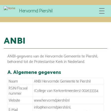
Overslaan
Hervormd Piershil
Toggle
en
navigat
naar
de
inhoud
gaan
ANBI
ANBI-gegevens van de Hervormde Gemeente te Piershil,
behorend tot de Protestantse Kerk in Nederland.
A. Algemene gegevens
Naam
ANBI
Hervormde Gemeente te Piershil
RSIN/Fiscaal
(College van Kerkrentmeesters)
002633334
nummer
Website
www.hervormdpiershil.nl
info@hervormdpiershil.nl,
E-Mail