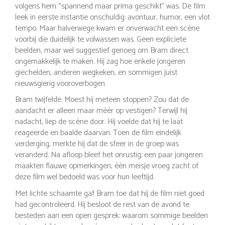
volgens hem “spannend maar prima geschikt” was. De film
leek in eerste instantie onschuldig: avontuur, humor, een vlot
tempo. Maar halverwege kwam er onverwacht een scène
voorbij die duidelijk te volwassen was. Geen expliciete
beelden, maar wel suggestief genoeg om Bram direct
ongemakkelijk te maken. Hij zag hoe enkele jongeren
giechelden, anderen wegkeken, en sommigen juist
nieuwsgierig vooroverbogen.
Bram twijfelde. Moest hij meteen stoppen? Zou dat de
aandacht er alleen maar méér op vestigen? Terwijl hij
nadacht, liep de scène door. Hij voelde dat hij te laat
reageerde en baalde daarvan. Toen de film eindelijk
verderging, merkte hij dat de sfeer in de groep was
veranderd. Na afloop bleef het onrustig; een paar jongeren
maakten flauwe opmerkingen, één meisje vroeg zacht of
deze film wel bedoeld was voor hun leeftijd.
Met lichte schaamte gaf Bram toe dat hij de film niet goed
had gecontroleerd. Hij besloot de rest van de avond te
besteden aan een open gesprek: waarom sommige beelden