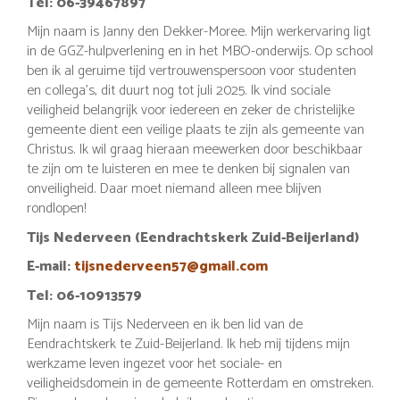
Tel:
06-39467897
Mijn naam is Janny den Dekker-Moree. Mijn werkervaring ligt
in de GGZ-hulpverlening en in het MBO-onderwijs. Op school
ben ik al geruime tijd vertrouwenspersoon voor studenten
en collega’s, dit duurt nog tot juli 2025. Ik vind sociale
veiligheid belangrijk voor iedereen en zeker de christelijke
gemeente dient een veilige plaats te zijn als gemeente van
Christus. Ik wil graag hieraan meewerken door beschikbaar
te zijn om te luisteren en mee te denken bij signalen van
onveiligheid. Daar moet niemand alleen mee blijven
rondlopen!
Tijs Nederveen (Eendrachtskerk Zuid-Beijerland)
E-mail:
tijsnederveen57@gmail.com
Tel: 06-10913579
Mijn naam is Tijs Nederveen en ik ben lid van de
Eendrachtskerk te Zuid-Beijerland. Ik heb mij tijdens mijn
werkzame leven ingezet voor het sociale- en
veiligheidsdomein in de gemeente Rotterdam en omstreken.