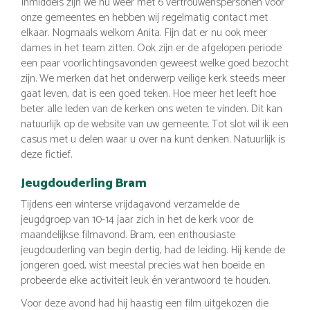
Inmiddels zijn we nu weer met 6 vertrouwenspersonen voor
onze gemeentes en hebben wij regelmatig contact met
elkaar. Nogmaals welkom Anita. Fijn dat er nu ook meer
dames in het team zitten. Ook zijn er de afgelopen periode
een paar voorlichtingsavonden geweest welke goed bezocht
zijn. We merken dat het onderwerp veilige kerk steeds meer
gaat leven, dat is een goed teken. Hoe meer het leeft hoe
beter alle leden van de kerken ons weten te vinden. Dit kan
natuurlijk op de website van uw gemeente. Tot slot wil ik een
casus met u delen waar u over na kunt denken. Natuurlijk is
deze fictief.
Jeugdouderling Bram
Tijdens een winterse vrijdagavond verzamelde de
jeugdgroep van 10-14 jaar zich in het de kerk voor de
maandelijkse filmavond. Bram, een enthousiaste
jeugdouderling van begin dertig, had de leiding. Hij kende de
jongeren goed, wist meestal precies wat hen boeide en
probeerde elke activiteit leuk én verantwoord te houden.
Voor deze avond had hij haastig een film uitgekozen die