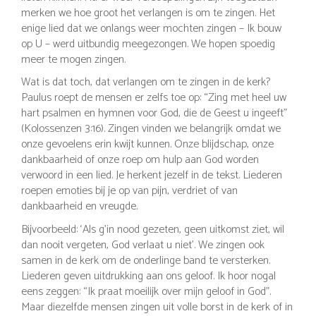
merken we hoe groot het verlangen is om te zingen. Het
enige lied dat we onlangs weer mochten zingen – Ik bouw
op U – werd uitbundig meegezongen. We hopen spoedig
meer te mogen zingen.
Wat is dat toch, dat verlangen om te zingen in de kerk?
Paulus roept de mensen er zelfs toe op: “Zing met heel uw
hart psalmen en hymnen voor God, die de Geest u ingeeft”
(Kolossenzen 3:16). Zingen vinden we belangrijk omdat we
onze gevoelens erin kwijt kunnen. Onze blijdschap, onze
dankbaarheid of onze roep om hulp aan God worden
verwoord in een lied. Je herkent jezelf in de tekst. Liederen
roepen emoties bij je op van pijn, verdriet of van
dankbaarheid en vreugde.
Bijvoorbeeld: ‘Als g’in nood gezeten, geen uitkomst ziet, wil
dan nooit vergeten, God verlaat u niet’. We zingen ook
samen in de kerk om de onderlinge band te versterken.
Liederen geven uitdrukking aan ons geloof. Ik hoor nogal
eens zeggen: “Ik praat moeilijk over mijn geloof in God”.
Maar diezelfde mensen zingen uit volle borst in de kerk of in