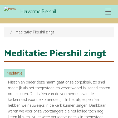
Overslaan
Hervormd Piershil
Toggle
en
navigat
naar
de
inhoud
Meditatie: Piershil zingt
gaan
Meditatie: Piershil zingt
Meditatie
Misschien onder deze naam gaat onze dorpskerk, zo snel
mogelijk als het toegestaan en verantwoord is, zangdiensten
organiseren. Dat is één van de voornemens van de
kerkenraad voor de komende tijd. In het afgelopen jaar
hebben we nauwelijks in de kerk kunnen zingen. Dankbaar
waren we voor onze voorzangers die het loflied toch nog
lieten klinken! Nu er weer versoepelingen zijn toegestaan