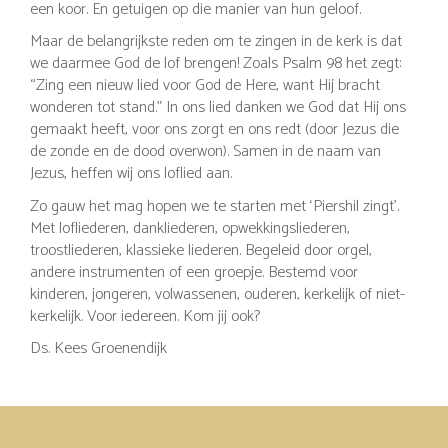
een koor. En getuigen op die manier van hun geloof.
Maar de belangrijkste reden om te zingen in de kerk is dat
we daarmee God de lof brengen! Zoals Psalm 98 het zegt:
“Zing een nieuw lied voor God de Here, want Hij bracht
wonderen tot stand.” In ons lied danken we God dat Hij ons
gemaakt heeft, voor ons zorgt en ons redt (door Jezus die
de zonde en de dood overwon). Samen in de naam van
Jezus, heffen wij ons loflied aan.
Zo gauw het mag hopen we te starten met ‘Piershil zingt’.
Met lofliederen, dankliederen, opwekkingsliederen,
troostliederen, klassieke liederen. Begeleid door orgel,
andere instrumenten of een groepje. Bestemd voor
kinderen, jongeren, volwassenen, ouderen, kerkelijk of niet-
kerkelijk. Voor iedereen. Kom jij ook?
Ds. Kees Groenendijk