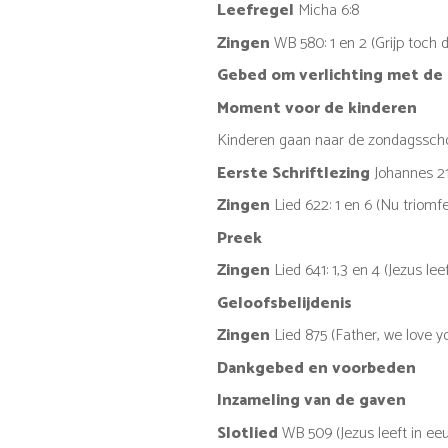
Leefregel
Micha 6:8
Zingen
WB 580: 1 en 2 (Grijp toch
Gebed om verlichting met de 
Moment voor de kinderen
Kinderen gaan naar de zondagssch
Eerste Schriftlezing
Johannes 21:
Zingen
Lied 622: 1 en 6 (Nu triomf
Preek
Zingen
Lied 641: 1,3 en 4 (Jezus le
Geloofsbelijdenis
Zingen
Lied 875 (Father, we love y
Dankgebed en voorbeden
Inzameling van de gaven
Slotlied
WB 509 (Jezus leeft in ee