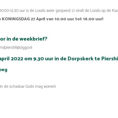
 10.00-12.30 uur is de Loods weer geopend. U vindt de Loods op de Ka
ONINGSDAG 27 April van 10.00 uur tot 16.00 uur!
or in de weekbrief?
mdpiershil@ziggo.nl
april 2022 om 9.30 uur in de Dorpskerk te Piershi
oeg
ie in de schaduw Gods mag wonen)