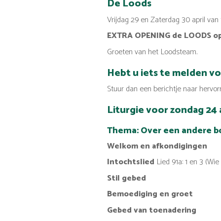
De Loods
Vrijdag 29 en Zaterdag 30 april van
EXTRA OPENING de LOODS op K
Groeten van het Loodsteam.
Hebt u iets te melden vo
Stuur dan een berichtje naar hervor
Liturgie voor zondag 24 
Thema: Over een andere b
W
elkom en afkondigi
ngen
Intochtslied
Lied 91a: 1 en 3 (W
Stil gebed
Bemoediging en groet
Gebed van toenadering