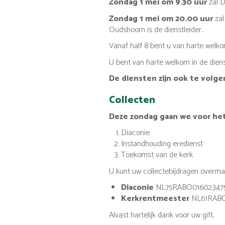
Zondag 1 mei om 9.30 uur
zal D
Zondag 1 mei om 20.00 uur
zal
Oudshoorn is de dienstleider.
Vanaf half 8 bent u van harte welko
U bent van harte welkom in de diens
De diensten zijn ook te volge
Collecten
Deze zondag gaan we voor het 
Diaconie
Instandhouding eredienst
Toekomst van de kerk
U kunt uw collectebijdragen over
Diaconie
NL75RABO01602347
Kerkrentmeester
NL61RABO
Alvast hartelijk dank voor uw gift.