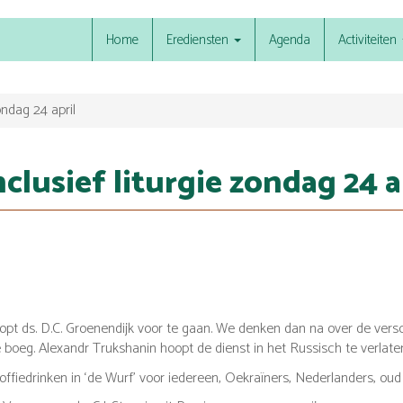
Home
Erediensten
Agenda
Activiteiten
ondag 24 april
clusief liturgie zondag 24 a
pt ds. D.C. Groenendijk voor te gaan. We denken dan na over de vers
 boeg. Alexandr Trukshanin hoopt de dienst in het Russisch te verlate
offiedrinken in ‘de Wurf’ voor iedereen, Oekraïners, Nederlanders, oud