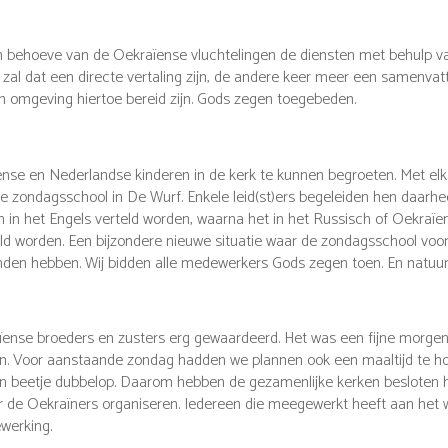
behoeve van de Oekraïense vluchtelingen de diensten met behulp van 
zal dat een directe vertaling zijn, de andere keer meer een samenvatti
n omgeving hiertoe bereid zijn. Gods zegen toegebeden.
se en Nederlandse kinderen in de kerk te kunnen begroeten. Met elk
e zondagsschool in De Wurf. Enkele leid(st)ers begeleiden hen daarhe
n in het Engels verteld worden, waarna het in het Russisch of Oekraïen
eld worden. Een bijzondere nieuwe situatie waar de zondagsschool voo
nden hebben. Wij bidden alle medewerkers Gods zegen toen. En natuur
aïense broeders en zusters erg gewaardeerd. Het was een fijne morgen
aan. Voor aanstaande zondag hadden we plannen ook een maaltijd te 
en beetje dubbelop. Daarom hebben de gezamenlijke kerken besloten hi
r de Oekraïners organiseren. Iedereen die meegewerkt heeft aan het w
werking.