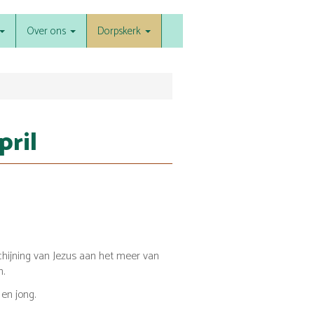
Over ons
Dorpskerk
pril
chijning van Jezus aan het meer van
n.
 en jong.