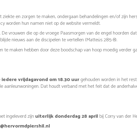
iekte en zorgen te maken, ondergaan behandelingen en/of zijn herst
vacy worden hun namen niet op de website vermeldt.
oe. De vrouwen die op de vroege Paasmorgen van de engel hoorden da
lijde nieuws aan de discipelen te vertellen (Matteüs 28:5-8).
gen te maken hebben door deze boodschap van hoop moedig verder ga
e
iedere vrijdagavond om 18.30 uur
gehouden worden in het resta
de aanleunwoningen. Dat houdt verband met het feit dat de anderhalv
et ingeleverd zijn
uiterlijk donderdag 28 april
bij Corry van der H
l@hervormdpiershil.nl