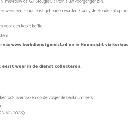
.V. mevrouw ds. G.J. Stougie uit Pernis uw voorganger zijn.
 er weer een zangdienst gehouden worden. Conny de Ronde zal op het 
m voor een kopje koffie.
ten!
n via: www.kerkdienstgemist.nl en in Heemzicht via kerkradi
eerst weer in de dienst collecteren.
maken ook overmaken op de volgende banknummers.
51
0160200083