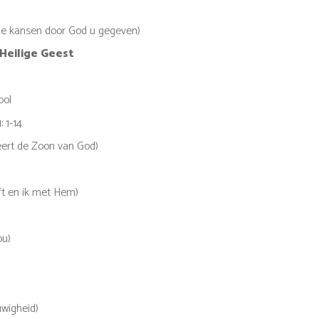
 de kansen door God u gegeven)
Heilige Geest
ool
 1-14
eert de Zoon van God)
eft en ik met Hem)
ou)
uwigheid)