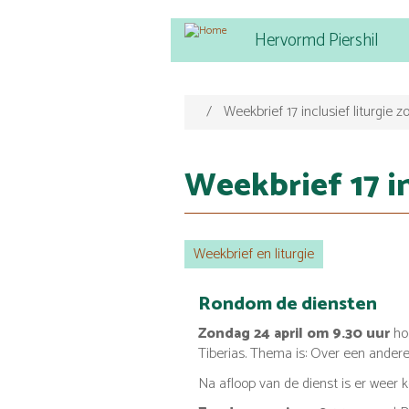
Main
Overslaan
Hervormd Piershil
navigation
en
naar
de
inhoud
Weekbrief 17 inclusief liturgie z
gaan
Weekbrief 17 in
Weekbrief en liturgie
Rondom de diensten
Zondag 24 april om 9.30 uur
hoo
Tiberias. Thema is: Over een andere
Na afloop van de dienst is er weer k