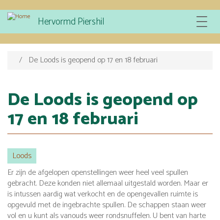
Overslaan
Hervormd Piershil
Toggle
en
navigat
naar
de
inhoud
De Loods is geopend op 17 en 18 februari
gaan
De Loods is geopend op
17 en 18 februari
Loods
Er zijn de afgelopen openstellingen weer heel veel spullen
gebracht. Deze konden niet allemaal uitgestald worden. Maar er
is intussen aardig wat verkocht en de opengevallen ruimte is
opgevuld met de ingebrachte spullen. De schappen staan weer
vol en u kunt als vanouds weer rondsnuffelen. U bent van harte