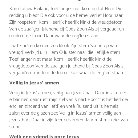
Kom tot uw Heiland, toef langer niet kom nu tot Hem Die
redding u biedt Die ook voor u de hemel verliet Hoor naar
Zijn roepstem: Kom Heerlijk heerlijk klinkt de vreugdetoon
Van de zaal'gen juichend bij Gods Zoon Als zij vergaad'ren
rondom de troon Daar waar de eng'len staan
Laat kind'ren komen zoo klonk Zijn stem Spring op van
vreugd’ verblijd u in Hem O luister naar die lief'lijke stem
Toef langer niet maar Kom Heerlijk heerlijk klinkt de
vreugdetoon Van de zaal'gen juichend bij Gods Zoon Als zij
vergaad'ren rondom de troon Daar waar de eng'len staan
Veilig in Jezus' armen
Veilig in Jezus’ armen, veilig aan Jezus' hart Daar in zijn teer
erbarmen daar rust mijn ziel van smart Hoor 't is het lied der
eng'len zingend van liefd' en vreê Ruisend uit 's hemels
zalen over de glazen zee Veilig in Jezus' armen veilig aan
Jezus' hart Daar in zijn teer erbarmen daar rust mijn ziel van
smart
Welk een vriend is onze Jezus