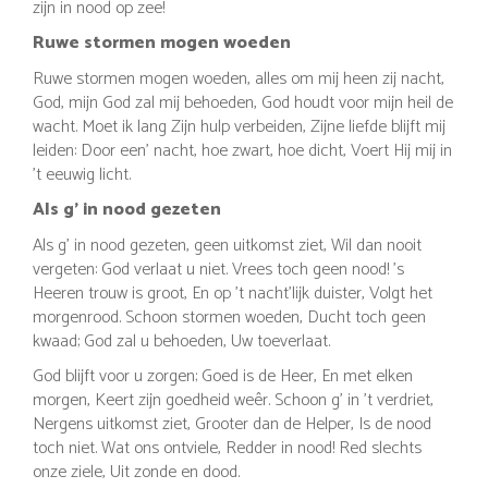
zijn in nood op zee!
Ruwe stormen mogen woeden
Ruwe stormen mogen woeden, alles om mij heen zij nacht,
God, mijn God zal mij behoeden, God houdt voor mijn heil de
wacht. Moet ik lang Zijn hulp verbeiden, Zijne liefde blijft mij
leiden: Door een' nacht, hoe zwart, hoe dicht, Voert Hij mij in
't eeuwig licht.
Als g’ in nood gezeten
Als g’ in nood gezeten, geen uitkomst ziet, Wil dan nooit
vergeten: God verlaat u niet. Vrees toch geen nood! ’s
Heeren trouw is groot, En op ’t nacht’lijk duister, Volgt het
morgenrood. Schoon stormen woeden, Ducht toch geen
kwaad; God zal u behoeden, Uw toeverlaat.
God blijft voor u zorgen; Goed is de Heer, En met elken
morgen, Keert zijn goedheid weêr. Schoon g’ in ’t verdriet,
Nergens uitkomst ziet, Grooter dan de Helper, Is de nood
toch niet. Wat ons ontviele, Redder in nood! Red slechts
onze ziele, Uit zonde en dood.