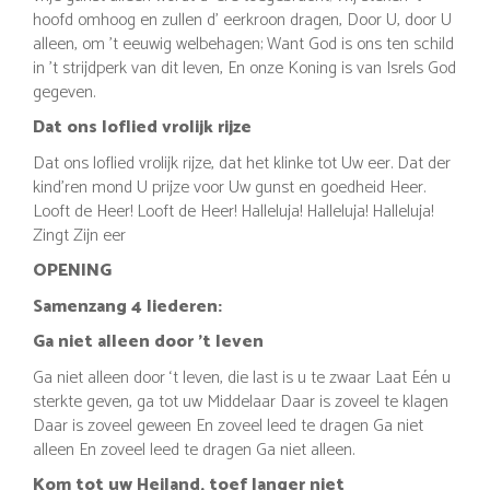
hoofd omhoog en zullen d' eerkroon dragen, Door U, door U
alleen, om 't eeuwig welbehagen; Want God is ons ten schild
in 't strijdperk van dit leven, En onze Koning is van Isrels God
gegeven.
Dat ons loflied vrolijk rijze
Dat ons loflied vrolijk rijze, dat het klinke tot Uw eer. Dat der
kind'ren mond U prijze voor Uw gunst en goedheid Heer.
Looft de Heer! Looft de Heer! Halleluja! Halleluja! Halleluja!
Zingt Zijn eer
OPENING
Samenzang 4 liederen:
Ga niet alleen door ’t leven
Ga niet alleen door ‘t leven, die last is u te zwaar Laat Eén u
sterkte geven, ga tot uw Middelaar Daar is zoveel te klagen
Daar is zoveel geween En zoveel leed te dragen Ga niet
alleen En zoveel leed te dragen Ga niet alleen.
Kom tot uw Heiland, toef langer niet