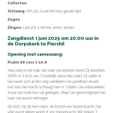
Collecten
Slotzang:
HH 232: (Laat het huis gevuld zijn)
Zegen
Zingen:
Lied 415: 3 (Amen, amen, amen)
Zangdienst 1 juni 2025 om 20.00 uur in
de Dorpskerk te Piershil
Opening met samenzang:
Psalm 89 vers 7 en 8
Hoe zalig is het volk, dat naar Uw klanken hoort! Zij wand'len,
HEER, in 't licht van 't Godd'lijk aanschijn voort; Zij zullen in
Uw naam zich al den dag verblijden; Uw goedheid straalt
hun toe; Uw macht schraagt hen in 't lijden; Uw onbezweken
trouw zal nooit hun val gedogen, Maar Uw gerechtigheid hen
naar Uw woord verhogen.
Gij toch, Gij zijt hun roem, de kracht van hunne kracht; Uw
vrije gunst alleen wordt d' ere toegebracht; Wij steken 't