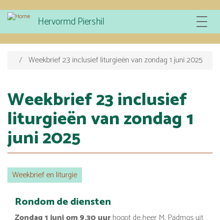
Overslaan
Hervormd Piershil
Toggle
en
navigat
naar
de
inhoud
Weekbrief 23 inclusief liturgieën van zondag 1 juni 2025
gaan
Weekbrief 23 inclusief
liturgieën van zondag 1
juni 2025
Weekbrief en liturgie
Rondom de diensten
Zondag 1 juni om 9.30 uur
hoopt de heer M. Padmos uit