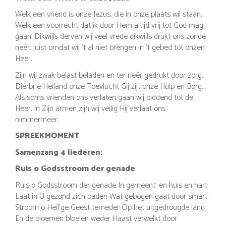
Welk een vriend is onze Jezus, die in onze plaats wil staan.
Welk een voorrecht dat ik door Hem altijd vrij tot God mag
gaan. Dikwijls derven wij veel vrede dikwijls drukt ons zonde
neêr. Juist omdat wij 't al niet brengen in 't gebed tot onzen
Heer.
Zijn wij zwak belast beladen en ter neêr gedrukt door zorg.
Dierbr'e Heiland onze Toevlucht Gij zijt onze Hulp en Borg.
Als soms vrienden ons verlaten gaan wij biddend tot de
Heer. In Zijn armen zijn wij veilig Hij verlaat ons
nimmermeer.
SPREEKMOMENT
Samenzang 4 liederen:
Ruis o Godsstroom der genade
Ruis o Godsstroom der genade In gemeent' en huis en hart
Laat in U gezond zich baden Wat gebogen gaat door smart
Stroom o Heil'ge Geest terneder Op het uitgedroogde land
En de bloemen bloeien weder Haast verwelkt door