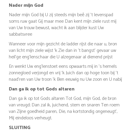
Nader mijn God
Nader mijn God bij U zij steeds mijn beê zij 't levenspad
soms ruw gaat Gij maar mee Dan kent mijn ziele rust mij
van Uw trouw bewust, wacht ik aan blijder kust Uw
sabbatsvree
Wanneer voor mijn gezicht de ladder rijst die naar u, bron
van licht mijn ziele wijst ‘k Zie dan in ’t bangst’ gevaar uw
heil’ge eng’lenschaar die U alzegenaar al dienend prijst
En wenkt Uw eng'lenstoet eens opwaarts mij in 's hemels
zonnegloed verjongd en vrij 'k Juich dan op hoge toon bij 't
naad'ren van Uw troon 'k Ben eeuwig nu Uw zoon en U nabij
Dan ga ik op tot Gods altaren
Dan ga ik op tot Gods altaren Tot God, mijn God, de bron
van vreugd; Dan zal ik, juichend, stem en snaren Ten roem
van Zijne goedheid paren, Die, na kortstondig ongeneugt',
Mij eindeloos verheugt.
SLUITING