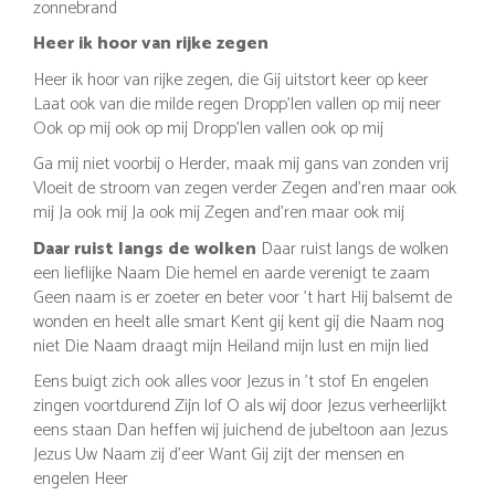
zonnebrand
Heer ik hoor van rijke zegen
Heer ik hoor van rijke zegen, die Gij uitstort keer op keer
Laat ook van die milde regen Dropp'len vallen op mij neer
Ook op mij ook op mij Dropp'len vallen ook op mij
Ga mij niet voorbij o Herder, maak mij gans van zonden vrij
Vloeit de stroom van zegen verder Zegen and'ren maar ook
mij Ja ook mij Ja ook mij Zegen and'ren maar ook mij
Daar ruist langs de wolken
Daar ruist langs de wolken
een lieflijke Naam Die hemel en aarde verenigt te zaam
Geen naam is er zoeter en beter voor 't hart Hij balsemt de
wonden en heelt alle smart Kent gij kent gij die Naam nog
niet Die Naam draagt mijn Heiland mijn lust en mijn lied
Eens buigt zich ook alles voor Jezus in 't stof En engelen
zingen voortdurend Zijn lof O als wij door Jezus verheerlijkt
eens staan Dan heffen wij juichend de jubeltoon aan Jezus
Jezus Uw Naam zij d'eer Want Gij zijt der mensen en
engelen Heer