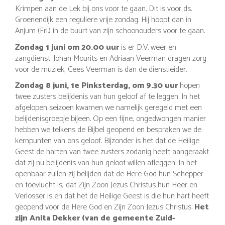
Krimpen aan de Lek bij ons voor te gaan. Dit is voor ds.
Groenendijk een reguliere vrije zondag. Hij hoopt dan in
Anjum (Frl.) in de buurt van zijn schoonouders voor te gaan.
Zondag 1 juni om 20.00 uur
is er D.V. weer en
zangdienst. Johan Mourits en Adriaan Veerman dragen zorg
voor de muziek, Cees Veerman is dan de dienstleider.
Zondag 8 juni, 1e Pinksterdag, om 9.30 uur
hopen
twee zusters belijdenis van hun geloof af te leggen. In het
afgelopen seizoen kwamen we namelijk geregeld met een
belijdenisgroepje bijeen. Op een fijne, ongedwongen manier
hebben we telkens de Bijbel geopend en bespraken we de
kernpunten van ons geloof. Bijzonder is het dat de Heilige
Geest de harten van twee zusters zodanig heeft aangeraakt
dat zij nu belijdenis van hun geloof willen afleggen. In het
openbaar zullen zij belijden dat de Here God hun Schepper
en toevlucht is, dat Zijn Zoon Jezus Christus hun Heer en
Verlosser is en dat het de Heilige Geest is die hun hart heeft
geopend voor de Here God en Zijn Zoon Jezus Christus.
Het
zijn Anita Dekker (van de gemeente Zuid-