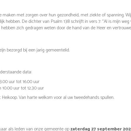
maken met zorgen over hun gezondheid, met ziekte of spanning. Wij
lijk hebben. De dichter van Psalm 138 schrijft in vers 7: “Al is mijn w
en hebben zich gedragen weten door de hand van de Heer en vertrouwen
jn bezorgd bij een jarig gemeentelid.
derstaande data:
.00 uur tot 16.00 uur
10.00 uur tot 12.30 uur
 Heikoop. Van harte welkom voor al uw tweedehands spullen.
elkaar als leden van onze gemeente op
zaterdag 27 september 202