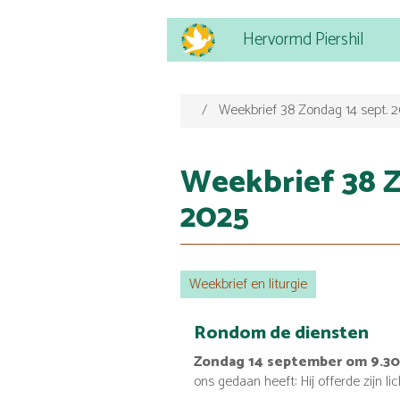
Main
Overslaan
Hervormd Piershil
navigation
en
naar
de
inhoud
Weekbrief 38 Zondag 14 sept. 2
gaan
Weekbrief 38 Z
2025
Weekbrief en liturgie
Rondom de diensten
Zondag 14 september om 9.30
ons gedaan heeft: Hij offerde zijn 