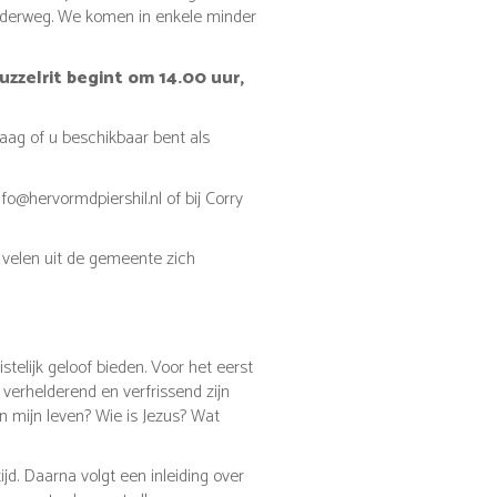
onderweg. We komen in enkele minder
zzelrit begint om 14.00 uur,
ag of u beschikbaar bent als
fo@hervormdpiershil.nl of bij Corry
 velen uit de gemeente zich
telijk geloof bieden. Voor het eerst
 verhelderend en verfrissend zijn
n mijn leven? Wie is Jezus? Wat
. Daarna volgt een inleiding over