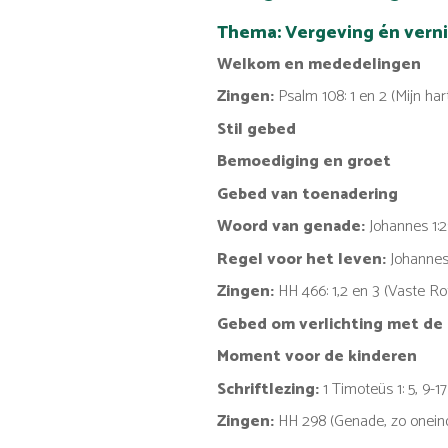
Thema: Vergeving én vern
Welkom en mededelingen
Zingen:
Psalm 108: 1 en 2 (Mijn hart
Stil gebed
Bemoediging en groet
Gebed van toenadering
Woord van genade:
Johannes 1:
Regel voor het leven:
Johannes 
Zingen:
HH 466: 1,2 en 3 (Vaste R
Gebed om verlichting met de
Moment voor de kinderen
Schriftlezing:
1 Timoteüs 1: 5, 9-17
Zingen:
HH 298 (Genade, zo oneind