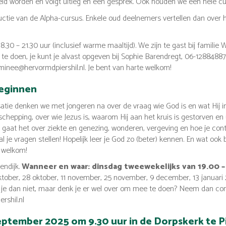
eld worden en volgt uitleg en een gesprek. Ook houden we een hele c
uctie van de Alpha-cursus. Enkele oud deelnemers vertellen dan over h
0 – 21.30 uur (inclusief warme maaltijd). We zijn te gast bij familie 
 doen, je kunt je alvast opgeven bij Sophie Barendregt, 06-12884887, j
inee@hervormdpiershil.nl. Je bent van harte welkom!
beginnen
atie denken we met jongeren na over de vraag wie God is en wat Hij i
schepping, over wie Jezus is, waarom Hij aan het kruis is gestorven en
gaat het over ziekte en genezing, wonderen, vergeving en hoe je co
al je vragen stellen! Hopelijk leer je God zo (beter) kennen. En wat ook 
e welkom!
endijk.
Wanneer en waar: dinsdag tweewekelijks van 19.00 – 
ober, 28 oktober, 11 november, 25 november, 9 december, 13 januari 20
n je dan niet, maar denk je er wel over om mee te doen? Neem dan co
shil.nl
eptember 2025 om 9.30 uur in de Dorpskerk te Pi