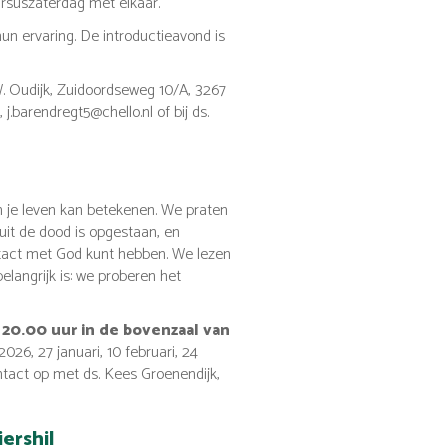
ursuszaterdag met elkaar.
un ervaring. De introductieavond is
W. Oudijk, Zuidoordseweg 10/A, 3267
.barendregt5@chello.nl of bij ds.
n je leven kan betekenen. We praten
 uit de dood is opgestaan, en
ntact met God kunt hebben. We lezen
belangrijk is: we proberen het
20.00 uur in de bovenzaal van
26, 27 januari, 10 februari, 24
ntact op met ds. Kees Groenendijk,
ershil