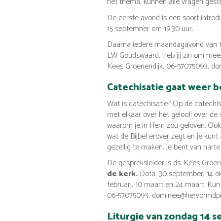
het thema, kunnen alle vragen gest
De eerste avond is een soort introd
15 september om 19.30 uur.
Daarna iedere maandagavond van 18.3
LW Goudswaard. Heb jij zin om mee te
Kees Groenendijk, 06-57075093, dom
Catechisatie gaat weer 
Wat is catechisatie? Op de catechis
met elkaar over het geloof: over de 
waarom je in Hem zou geloven. Ook 
wat de Bijbel erover zegt en je kunt 
gezellig te maken. Je bent van hart
De gespreksleider is ds. Kees Groen
de kerk.
Data: 30 september, 14 okt
februari, 10 maart en 24 maart. Ku
06-57075093, dominee@hervormdpier
Liturgie van zondag 14 s