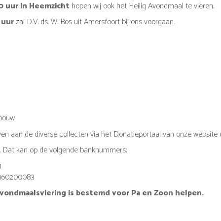
0 uur in Heemzicht
hopen wij ook het Heilig Avondmaal te vieren.
 uur
zal D.V. ds. W. Bos uit Amersfoort bij ons voorgaan.
ebouw
ven aan de diverse collecten via het Donatieportaal van onze website o
. Dat kan op de volgende banknummers;
1
0160200083
Avondmaalsviering is bestemd voor Pa en Zoon helpen.