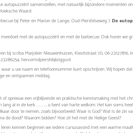
e autopuzzelrit samenstellen, met natuurlijk bijzondere momenten 
 Hoeksche Waard.
becue bij Peter en Marion de Lange, Oud-Piershilseweg 7.
De autopu
 meedoet met de autopuzzelrit en met de barbecue. Ook horen we gra
en bij scriba Marjolein Nieuwenhuizen, Kievitstraat 70, 06-23127816, in
6-23286254, hervormdpiershil@ziggo.nl.
ijst waar u uw naam en telefoonnummer kunt opschrijven. Wij hopen dat
lige en ontspannen middag.
t of opnieuw een vrijblijvende en praktische kennismaking met het chris
en lang al in de kerk ………….. u bent van harte welkom. Het kan soms heel
ar door te nemen, zoals bijvoorbeeld: Waar is God? Wat is de zin va
 na de dood? Waarom bidden? Hoe zit het met de Heilige Geest?
leren kennen beginnen we iedere cursusavond met een warme maaltijd