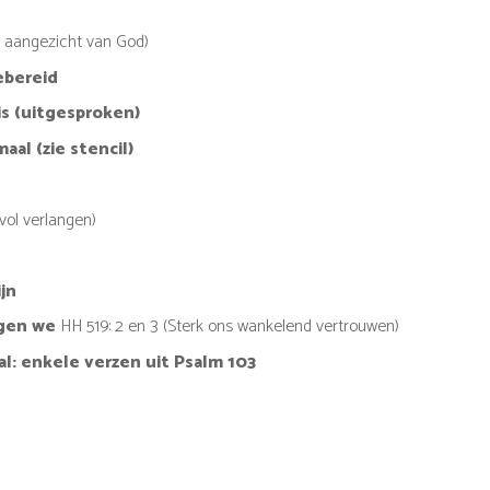
t aangezicht van God)
ebereid
is (uitgesproken)
aal (zie stencil)
vol verlangen)
ijn
ingen we
HH 519: 2 en 3 (Sterk ons wankelend vertrouwen)
: enkele verzen uit Psalm 103