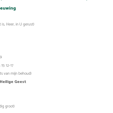
ieuwing
 is, Heer, in U gerust)
29
15: 12-17
ots van mijn behoud)
 Heilige Geest
ig groot)