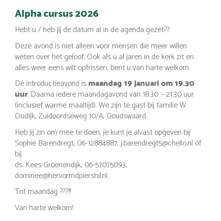
Alpha cursus 2026
Hebt u / heb jij de datum al in de agenda gezet??
Deze avond is niet alleen voor mensen die meer willen
weten over het geloof. Ook als u al jaren in de kerk zit en
alles weer eens wilt opfrissen, bent u van harte welkom.
De introductieavond is
maandag 19 januari om 19.30
uur
. Daarna iedere maandagavond van 18.30 – 21.30 uur
(inclusief warme maaltijd). We zijn te gast bij familie W.
Oudijk, Zuidoordseweg 10/A, Goudswaard.
Heb jij zin om mee te doen, je kunt je alvast opgeven bij
Sophie Barendregt, 06-12884887, j.barendregt5@chello.nl of
bij
ds. Kees Groenendijk, 06-57075093,
dominee@hervormdpiershil.nl.
Tot maandag ???!!
Van harte welkom!