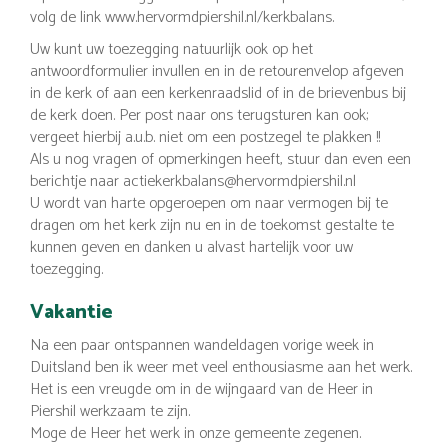
volg de link www.hervormdpiershil.nl/kerkbalans.
Uw kunt uw toezegging natuurlijk ook op het
antwoordformulier invullen en in de retourenvelop afgeven
in de kerk of aan een kerkenraadslid of in de brievenbus bij
de kerk doen. Per post naar ons terugsturen kan ook;
vergeet hierbij a.u.b. niet om een postzegel te plakken !!
Als u nog vragen of opmerkingen heeft, stuur dan even een
berichtje naar actiekerkbalans@hervormdpiershil.nl
U wordt van harte opgeroepen om naar vermogen bij te
dragen om het kerk zijn nu en in de toekomst gestalte te
kunnen geven en danken u alvast hartelijk voor uw
toezegging.
Vakantie
Na een paar ontspannen wandeldagen vorige week in
Duitsland ben ik weer met veel enthousiasme aan het werk.
Het is een vreugde om in de wijngaard van de Heer in
Piershil werkzaam te zijn.
Moge de Heer het werk in onze gemeente zegenen.