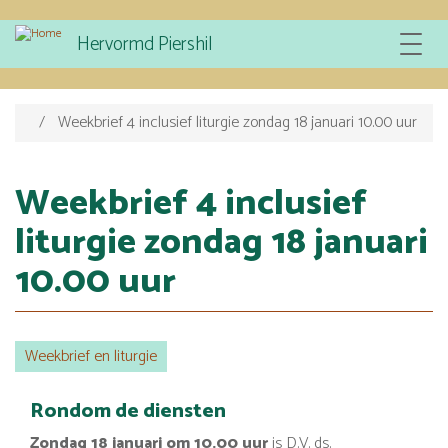
Overslaan
Hervormd Piershil
Toggle
en
navigat
naar
de
inhoud
Weekbrief 4 inclusief liturgie zondag 18 januari 10.00 uur
gaan
Weekbrief 4 inclusief
liturgie zondag 18 januari
10.00 uur
Weekbrief en liturgie
Rondom de diensten
Zondag 18 januari om 10.00 uur
is D.V. ds.